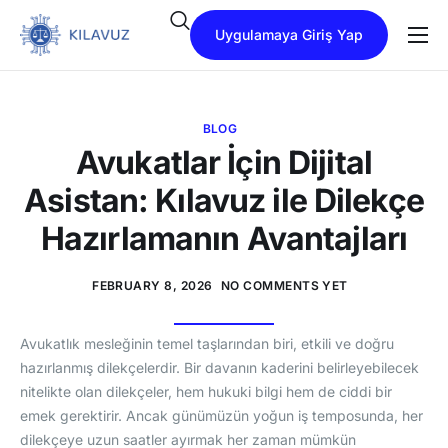
Uygulamaya Giriş Yap
İletişim
Paketler
BLOG
Hakkımızda
Avukatlar İçin Dijital
Asistan: Kılavuz ile Dilekçe
SSS
Hazırlamanın Avantajları
Çözümler
FEBRUARY 8, 2026
NO COMMENTS YET
Avukatlık mesleğinin temel taşlarından biri, etkili ve doğru
hazırlanmış dilekçelerdir. Bir davanın kaderini belirleyebilecek
nitelikte olan dilekçeler, hem hukuki bilgi hem de ciddi bir
emek gerektirir. Ancak günümüzün yoğun iş temposunda, her
dilekçeye uzun saatler ayırmak her zaman mümkün