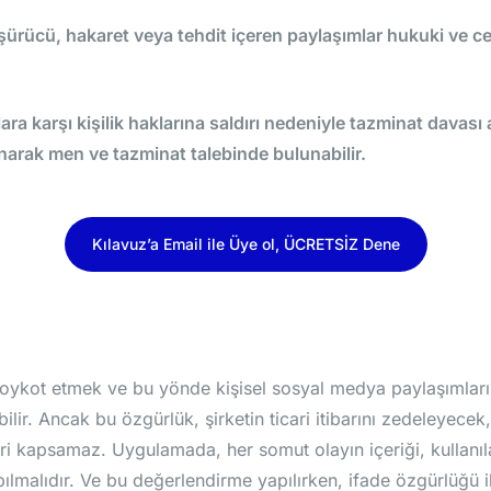
şürücü, hakaret veya tehdit içeren paylaşımlar hukuki ve c
lara karşı kişilik haklarına saldırı nedeniyle tazminat davası 
arak men ve tazminat talebinde bulunabilir.
Kılavuz’a Email ile Üye ol, ÜCRETSİZ Dene
i boykot etmek ve bu yönde kişisel sosyal medya paylaşımla
lir. Ancak bu özgürlük, şirketin ticari itibarını zedeleyecek
leri kapsamaz. Uygulamada, her somut olayın içeriği, kullanı
ılmalıdır. Ve bu değerlendirme yapılırken, ifade özgürlüğü 