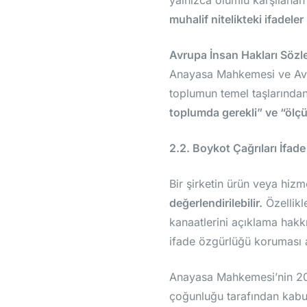
yalnızca olumlu karşılanan
muhalif nitelikteki ifadeler
Avrupa İnsan Hakları Sözl
Anayasa Mahkemesi ve Avru
toplumun temel taşlarından
toplumda gerekli” ve “ölçü
2.2. Boykot Çağrıları İfa
Bir şirketin ürün veya hiz
değerlendirilebilir.
Özellikle
kanaatlerini açıklama hakkın
ifade özgürlüğü koruması a
Anayasa Mahkemesi’nin 20
çoğunluğu tarafından kabul 