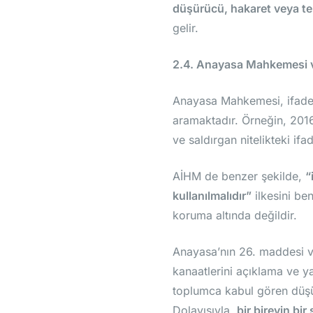
düşürücü, hakaret veya teh
gelir.
2.4. Anayasa Mahkemesi ve
Anayasa Mahkemesi, ifade
aramaktadır. Örneğin, 2016/
ve saldırgan nitelikteki if
AİHM de benzer şekilde,
“
kullanılmalıdır”
ilkesini be
koruma altında değildir.
Anayasa’nın 26. maddesi v
kanaatlerini açıklama ve y
toplumca kabul gören düşünce
Dolayısıyla,
bir bireyin bi