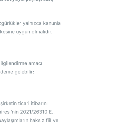
gürlükler yalnızca kanunla
lkesine uygun olmalıdır.
bilgilendirme amacı
deme gelebilir:
rketin ticari itibarını
iresi’nin 2021/26310 E.,
aylaşımların haksız fiil ve