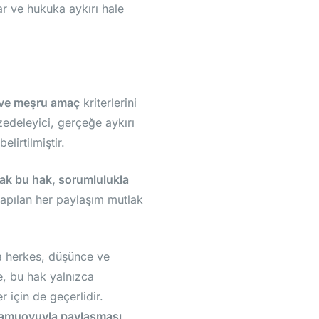
ar ve hukuka aykırı hale
 ve meşru amaç
kriterlerini
zedeleyici, gerçeğe aykırı
lirtilmiştir.
cak bu hak, sorumlulukla
yapılan her paylaşım mutlak
a herkes, düşünce ve
e, bu hak yalnızca
r için de geçerlidir.
ı kamuoyuyla paylaşması,