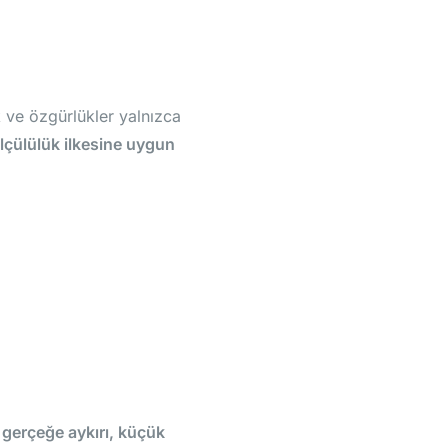
 ve özgürlükler yalnızca
lçülülük ilkesine uygun
r
gerçeğe aykırı, küçük