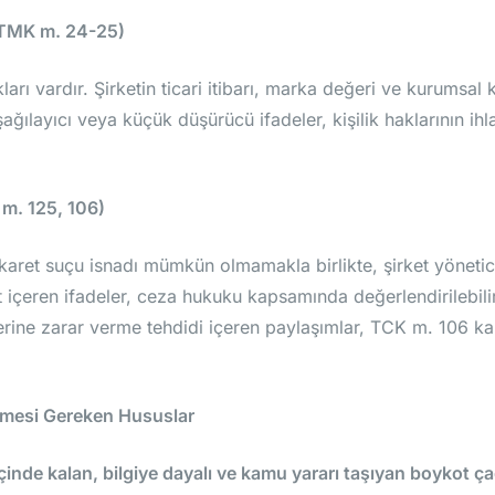
i (TMK m. 24-25)
akları vardır. Şirketin ticari itibarı, marka değeri ve kurumsa
ağılayıcı veya küçük düşürücü ifadeler, kişilik haklarının ihl
 m. 125, 106)
karet suçu isnadı mümkün olmamakla birlikte, şirket yönetici
 içeren ifadeler, ceza hukuku kapsamında değerlendirilebilir.
lerine zarar verme tehdidi içeren paylaşımlar, TCK m. 106 k
lmesi Gereken Hususlar
 içinde kalan, bilgiye dayalı ve kamu yararı taşıyan boykot ç