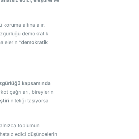
rahatsız edici, eleştirel ve
koruma altına alır.
özgürlüğü demokratik
alelerin
“demokratik
 özgürlüğü kapsamında
ot çağrıları, bireylerin
tiri
niteliği taşıyorsa,
alnızca toplumun
hatsız edici düşüncelerin