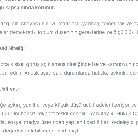
üğü kapsamında korunur.
eğildir. Anayasa’nın 13. maddesi uyarınca, temel hak ve öz
amalar demokratik toplum düzeninin gereklerine ve ölçülülük i
ki Niteliği
nızca kişisel görüş açıklaması niteliğinde ise ve kamuoyunu 
bul edilir. Ancak aşağıdaki durumlarda hukuka aykırılık gün
 54 vd.)
 aykırı, yanıltıcı veya küçük düşürücü ifadeler içeriyor ve şi
 durum haksız rekabet teşkil edebilir. Yargıtay 4. Hukuk Da
a, sosyal medya üzerinden yapılan ticari itibarı zedeleyici p
eğerlendirilebileceği belirtilmiştir.