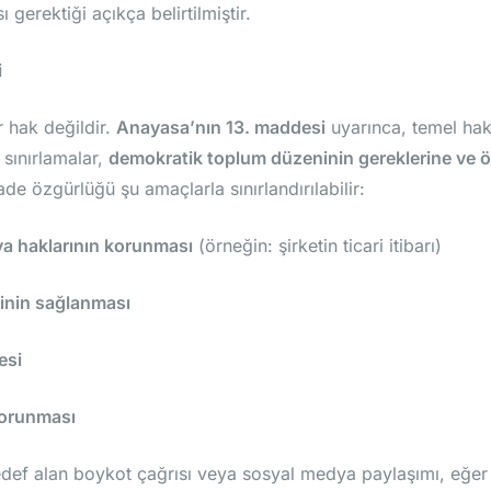
erektiği açıkça belirtilmiştir.
i
r hak değildir.
Anayasa’nın 13. maddesi
uyarınca, temel hak
 sınırlamalar,
demokratik toplum düzeninin gereklerine ve ö
ade özgürlüğü şu amaçlarla sınırlandırılabilir:
ya haklarının korunması
(örneğin: şirketin ticari itibarı)
inin sağlanması
esi
 korunması
hedef alan boykot çağrısı veya sosyal medya paylaşımı, eğe