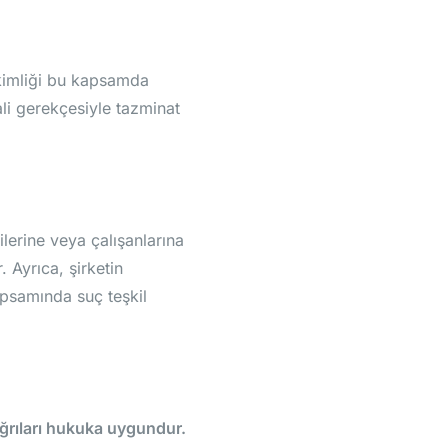
l kimliği bu kapsamda
ali gerekçesiyle tazminat
lerine veya çalışanlarına
 Ayrıca, şirketin
apsamında suç teşkil
ağrıları hukuka uygundur.