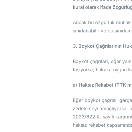
kural olarak ifade özgürl
Ancak bu özgürlük mutlak d
sınırlanabilir ve bu sınırl
3. Boykot Çağrılarının Huku
Boykot çağrıları, eğer yal
taşıyorsa, hukuka uygun ka
a)
Haksız Rekabet (TTK m.
Eğer boykot çağrısı, gerçeğe
zedelemeyi amaçlıyorsa, bu
2023/622 K. sayılı kararınd
haksız rekabet kapsamında d