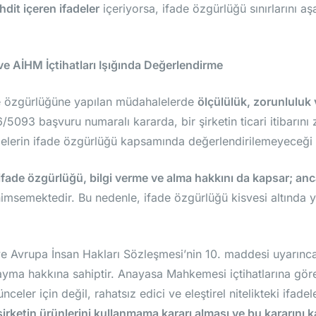
dit içeren ifadeler
içeriyorsa, ifade özgürlüğü sınırlarını aş
 AİHM İçtihatları Işığında Değerlendirme
 özgürlüğüne yapılan müdahalelerde
ölçülülük, zorunluluk
5093 başvuru numaralı kararda, bir şirketin ticari itibarını 
adelerin ifade özgürlüğü kapsamında değerlendirilemeyeceği be
ifade özgürlüğü, bilgi verme ve alma hakkını da kapsar; an
nimsemektedir. Bu nedenle, ifade özgürlüğü kisvesi altında 
e Avrupa İnsan Hakları Sözleşmesi’nin 10. maddesi uyarınc
ayma hakkına sahiptir. Anayasa Mahkemesi içtihatlarına gör
ler için değil, rahatsız edici ve eleştirel nitelikteki ifadele
r şirketin ürünlerini kullanmama kararı alması ve bu kararın