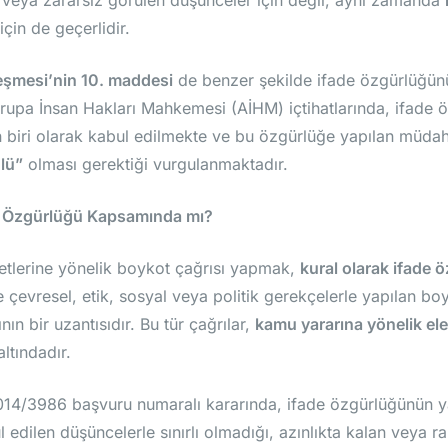
 veya zararsız görülen düşünceler için değil, aynı zamanda
için de geçerlidir.
eşmesi’nin 10. maddesi
de benzer şekilde ifade özgürlüğünü 
pa İnsan Hakları Mahkemesi (AİHM) içtihatlarında, ifade 
 biri olarak kabul edilmekte ve bu özgürlüğe yapılan müdah
lü”
olması gerektiği vurgulanmaktadır.
de Özgürlüğü Kapsamında mı?
metlerine yönelik boykot çağrısı yapmak,
kural olarak ifade
 çevresel, etik, sosyal veya politik gerekçelerle yapılan boyk
ın bir uzantısıdır. Bu tür çağrılar,
kamu yararına yönelik eleş
ltındadır.
14/3986 başvuru numaralı kararında, ifade özgürlüğünün y
edilen düşüncelerle sınırlı olmadığı, azınlıkta kalan veya ra