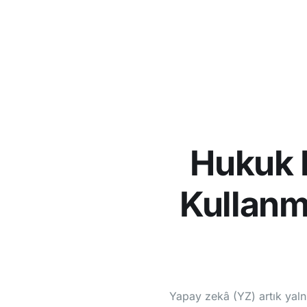
Hukuk B
Kullanma
Yapay zekâ (YZ) artık yaln