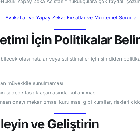
-Hukuk Yapay Zeka Asistanı” hukukçulara çok faydalı çözü
ir:
Avukatlar ve Yapay Zeka: Fırsatlar ve Muhtemel Sorunlar
etimi İçin Politikalar Beli
ilecek olası hatalar veya suiistimaller için şimdiden politika
udan müvekkile sunulmaması
nin sadece taslak aşamasında kullanılması
san onayı mekanizması kurulması gibi kurallar, riskleri ciddi
zleyin ve Geliştirin