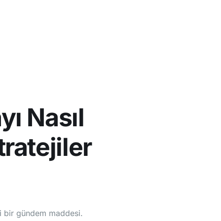
da
SSS
Çözümler
Uygulamaya Giriş Yap
yı Nasıl
ratejiler
mli bir gündem maddesi.