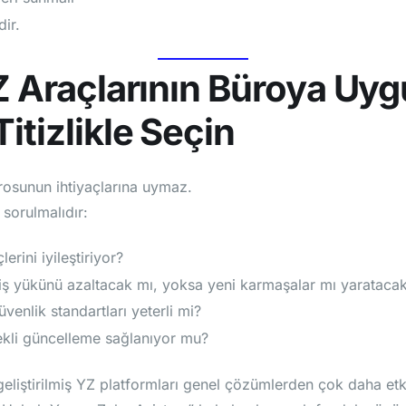
dir.
Z Araçlarının Büroya Uy
itizlikle Seçin
rosunun ihtiyaçlarına uymaz.
sorulmalıdır:
erini iyileştiriyor?
 iş yükünü azaltacak mı, yoksa yeni karmaşalar mı yarataca
venlik standartları yeterli mi?
ekli güncelleme sağlanıyor mu?
liştirilmiş YZ platformları genel çözümlerden çok daha etkil