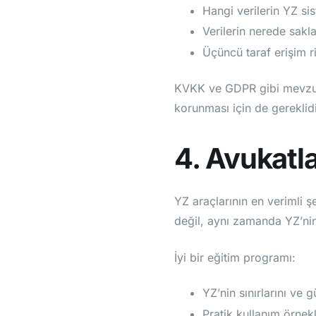
Hangi verilerin YZ si
Verilerin nerede sakl
Üçüncü taraf erişim ris
KVKK ve GDPR gibi mevzuat
korunması için de gereklidi
4. Avukatla
YZ araçlarının en verimli ş
değil, aynı zamanda YZ’nin 
İyi bir eğitim programı:
YZ’nin sınırlarını ve g
Pratik kullanım örnek