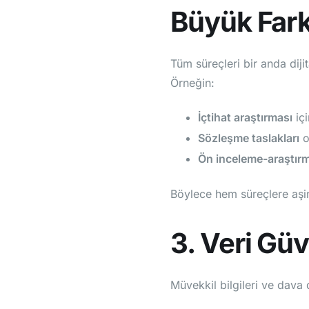
Büyük Fark
Tüm süreçleri bir anda diji
Örneğin:
İçtihat araştırması
içi
Sözleşme taslakları
o
Ön inceleme-araştır
Böylece hem süreçlere aşina
3. Veri Güv
Müvekkil bilgileri ve dava d