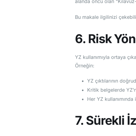
alanda öncü olan “Kılavuz
Bu makale ilgilinizi çekebil
6. Risk Yön
YZ kullanımıyla ortaya çıkab
Örneğin:
YZ çıktılarının doğr
Kritik belgelerde YZ’
Her YZ kullanımında in
7. Sürekli İ