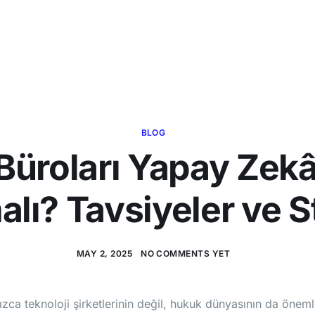
İletişim
Paketler
Hakkımız
BLOG
üroları Yapay Zekâ
lı? Tavsiyeler ve St
MAY 2, 2025
NO COMMENTS YET
ızca teknoloji şirketlerinin değil, hukuk dünyasının da öne